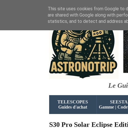
This site uses cookies from Google to de
are shared with Google along with perfo
statistics, and to detect and address a
Le Gui
TELESCOPES
SEESTA
Guides d'achat
Gamme | Code
S30 Pro Solar Eclipse Editi