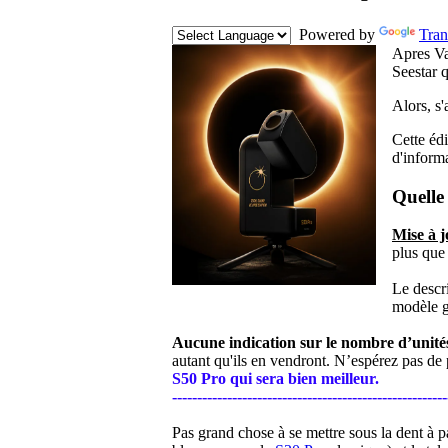
Powered by
Tran
Apres Va
Seestar q
Alors, s'
Cette éd
d'inform
Quelle
Mise
à
j
plus qu
Le descr
modèle g
Aucune indication sur le nombre d’unité
autant qu'ils en vendront. N’espérez pas de p
S50 Pro qui sera bien meilleur.
-------------------------------------------------------
Pas grand chose
à se mettre sous la dent
à p