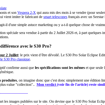
slate
onis et son
Vespera 2-X
qui aura mis des mois
à
se vendre (pour seulem
ui vient imiter le fabricant de
smart telescopes
français avec un Seestar
agit-il d'une simple astuce marketing ou y a-t-il quelque chose de vraime
ition spéciale sera vendue
à
partir du 2 Juillet 2026 et,
à part quelques i
ations.
 différence avec le S30 Pro?
our 2 Juillet
: le prix vient d’être dévoilé. Le S30 Pro Solar Eclipse Edi
e
le S30 Pro classique
.
iptif confirme aussi que
les spécifications sont les mêmes
et que seule l
énérique.
s produites
, on imagine donc que c'est donc simplement une édition limi
lus-value ''collection''..
Mon verdict
(voir fin de l'article) reste sim
------------------------
art les images publiées sur le site. On devine que le S30 Pro Solar Eclip