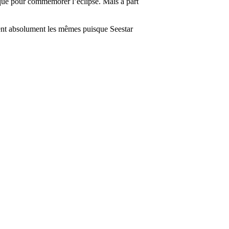
plaque pour commémorer l’éclipse. Mais
à part
soient absolument les mêmes puisque Seestar