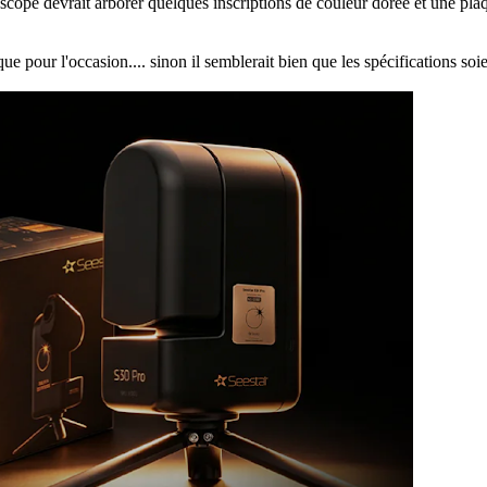
lescope devrait arborer quelques inscriptions de couleur dorée et une 
que pour l'occasion.... sinon il semblerait bien que les spécifications 