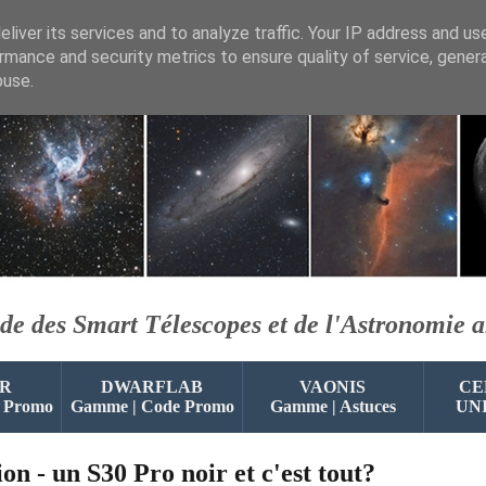
liver its services and to analyze traffic. Your IP address and us
rmance and security metrics to ensure quality of service, gene
buse.
de des Smart Télescopes et de l'Astronomie 
R
DWARFLAB
VAONIS
CE
 Promo
Gamme | Code Promo
Gamme | Astuces
UN
on - un S30 Pro noir et c'est tout?