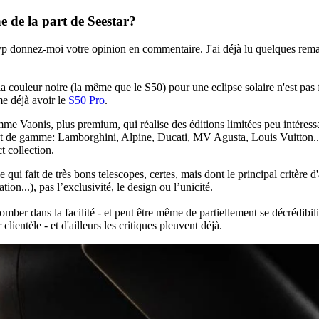
 de la part de Seestar?
 svp donnez-moi votre opinion en commentaire. J'ai déjà lu quelques re
 couleur noire (la même que le S50) pour une eclipse solaire n'est pas f
e déjà avoir le
S50 Pro
.
 Vaonis, plus premium, qui réalise des éditions limitées peu intéres
ut de gamme: Lamborghini, Alpine, Ducati, MV Agusta, Louis Vuitton.... 
t collection.
qui fait de très bons telescopes, certes, mais dont le principal critère d'ac
ation...), pas l’exclusivité, le design ou l’unicité.
omber dans la facilité - et peut être même de partiellement se décrédibil
r clientèle - et d'ailleurs les critiques pleuvent déjà.