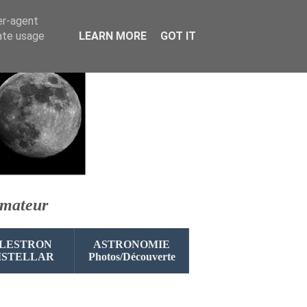
er-agent
rate usage
LEARN MORE
GOT IT
amateur
LESTRON
ASTRONOMIE
ISTELLAR
Photos/Découverte