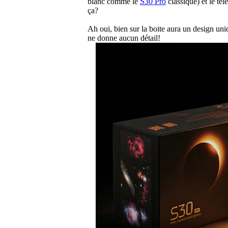
blanc comme le
S30 Pro
classique) et le te
ça?
Ah oui, bien sur la boite aura un design uni
ne donne aucun détail!