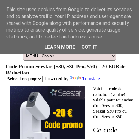
This site uses cookies from Google to deliver its services
and to analyze traffic. Your IP address and user-agent are
shared with Google along with performance and security
metrics to ensure quality of service, generate usage
statistics, and to detect and address abuse.
Le Guide des Smart Télescopes et de l'Astronomie amateur
LEARN MORE
GOT IT
Code Promo Seestar (S30, S30 Pro, S50) - 20 EUR de
Réduction
Powered by
Translate
Voici un code de
réduction (vérifié)
valable pour tout achat
d'un Seestar S30,
Seestar S30 Pro ou
d'un Seestar S50.
Ce code