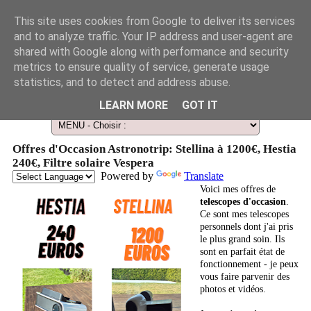
This site uses cookies from Google to deliver its services
and to analyze traffic. Your IP address and user-agent are
shared with Google along with performance and security
metrics to ensure quality of service, generate usage
statistics, and to detect and address abuse.
Le Guide des Smart Télescopes et de l'Astronomie amateur
LEARN MORE
GOT IT
Offres d'Occasion Astronotrip: Stellina à 1200€, Hestia
240€, Filtre solaire Vespera
Powered by
Translate
Voici mes offres de
telescopes d'occasion
.
Ce sont mes telescopes
personnels dont j'ai pris
le plus grand soin. Ils
sont en parfait état de
fonctionnement - je peux
vous faire parvenir des
photos et vidéos.