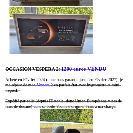
1200 euros VENDU
OCCASION VESPERA 2:
Acheté en Février 2024 (donc sous garantie jusqu'en Février 2027), je
me sépare de mon
Vespera 2
en parfait état avec hygromètre et mini-
trépied.
Expédié
par colis (depuis l'Estonie, donc Union Européenne = pas de
frais de douane) dans sa boite Vaonis d'origine. Frais
à
ma charge.