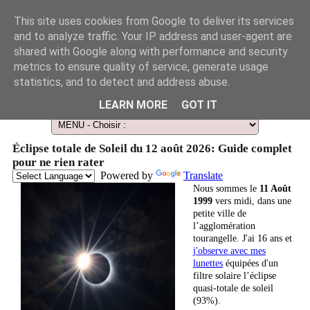
This site uses cookies from Google to deliver its services
and to analyze traffic. Your IP address and user-agent are
shared with Google along with performance and security
metrics to ensure quality of service, generate usage
statistics, and to detect and address abuse.
Le Guide des Smart Télescopes et de l'Astronomie amateur
LEARN MORE
GOT IT
Éclipse totale de Soleil du 12 août 2026: Guide complet
pour ne rien rater
Powered by
Translate
Nous sommes le
11 Août
1999
vers midi, dans une
petite ville de
l’agglomération
tourangelle. J'ai 16 ans et
j'observe avec mes
lunettes
équipées d'un
filtre solaire l’éclipse
quasi-totale de soleil
(93%).