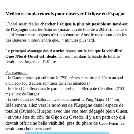
Meilleurs emplacements pour observer l’éclipse en Espagne
L’idéal serait d'aller
chercher l’éclipse le plus tôt possible au nord-est
de l'Espagne
dans les Asturies (maximum de totalité à 20h26), même si
la différence entre régions n'est pas énorme. Ainsi le maximum dans les
îles Baléares n'interviendra que...4 minutes plus tard.
Le principal avantage des
Asturies
repose sur le fait que
la visibilité
Ouest/Nord-Ouest est idéale
. Un sommet dans la bande de totalité
ferait aussi largement l'affaire.
Par exemple:
- le Gamoniteiro qui culmine à 1790 mètres et se situe à 20km au sud
d'Oviedo (ou d'autres sommets dans les alentours)
- le Pico Cebollera dans le parc naturel de la Sierra de Cebollera (2100
m) à l'est de Burgos
- la côte ouest de Mallorca, avec notamment le Puig Major (1445m)
Idéalement, allez vers le nord-est de l'Espagne dans l'espace de
totalité (Oviedo, Burgos) avec une vue bien dégagée plein Ouest.
- si vous êtes du
côt
de Gijon ou Oviedo, il y a un petit cap qui
é
devrait offrir une belle visibilité, prés du phare de
Cabo Peñas, ce
serait mon choix personnel.