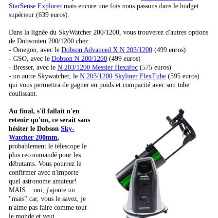
StarSense Explorer
mais encore une fois nous passons dans le budget
supérieur (639 euros).
Dans la lignée du SkyWatcher 200/1200, vous trouverez d'autres options
de Dobsonien 200/1200 chez:
- Omegon, avec le
Dobson Advanced X N 203/1200
(499 euros)
- GSO, avec le
Dobson N 200/1200
(499 euros)
- Bresser, avec le
N 203/1200 Messier Hexafoc
(575 euros)
- un autre Skywatcher, le
N 203/1200 Skyliner FlexTube
(595 euros)
qui vous permettra de gagner en poids et compacité avec son tube
coulissant.
Au final, s'il fallait n'en
retenir qu'un, ce serait sans
hésiter le Dobson
Sky-
Watcher 200mm
,
probablement le télescope le
plus recommandé pour les
débutants. Vous pourrez le
confirmer avec n'importe
quel astronome amateur!
MAIS... oui, j'ajoute un
''mais'' car, vous le savez, je
n'aime pas faire comme tout
le monde et veut