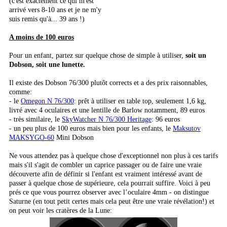
(c'est exactement ce qui m'est
arrivé vers 8-10 ans et je ne m'y
suis remis qu'à... 39 ans !)
A moins de 100 euros
Pour un enfant, partez sur quelque chose de simple à utiliser,
soit un
Dobson, soit une lunette.
Il existe des Dobson 76/300 plutôt corrects et a des prix raisonnables,
comme:
- le
Omegon N 76/300
: prêt à utiliser en table top, seulement 1,6 kg,
livré avec 4 oculaires et une lentille de Barlow notamment, 89 euros
- très similaire, le
SkyWatcher N 76/300 Heritage
: 96 euros
- un peu plus de 100 euros mais bien pour les enfants, le
Maksutov
MAKSYGO-60
Mini Dobson
Ne vous attendez pas à quelque chose d'exceptionnel non plus à ces tarifs
mais s'il s'agit de combler un caprice passager ou de faire une vraie
découverte afin de définir si l'enfant est vraiment intéressé avant de
passer à quelque chose de supérieure, cela pourrait suffire. Voici à peu
prés ce que vous pourrez observer avec l’oculaire 4mm - on distingue
Saturne (en tout petit certes mais cela peut être une vraie révélation!) et
on peut voir les cratères de la Lune: