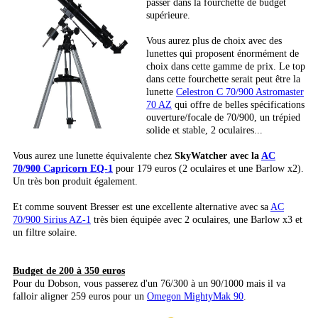
passer dans la fourchette de budget
supérieure.
Vous aurez plus de choix avec des
lunettes qui proposent énormément de
choix dans cette gamme de prix. Le top
dans cette fourchette serait peut être la
lunette
Celestron C 70/900 Astromaster
70 AZ
qui offre de belles spécifications
ouverture/focale de 70/900, un trépied
solide et stable, 2 oculaires...
Vous aurez une lunette équivalente chez
SkyWatcher avec la
AC
70/900 Capricorn EQ-1
pour 179 euros (2 oculaires et une Barlow x2).
Un très bon produit également.
Et comme souvent Bresser est une excellente alternative avec sa
AC
70/900 Sirius AZ-1
très bien équipée avec 2 oculaires, une Barlow x3 et
un filtre solaire.
Budget de 200 à 350 euros
Pour du Dobson, vous passerez d'un 76/300 à un 90/1000 mais il va
falloir aligner 259 euros pour un
Omegon MightyMak 90
.