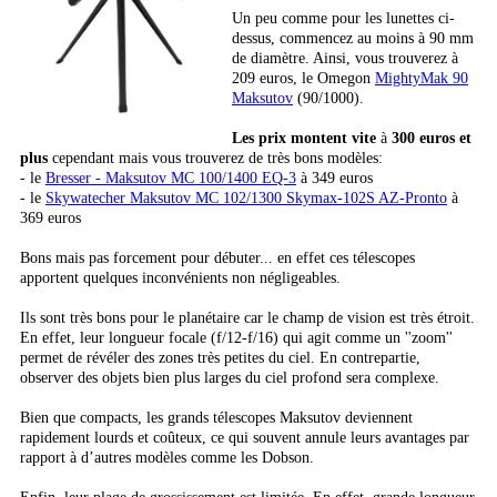
Un peu comme pour les lunettes ci-
dessus, commencez au moins à 90 mm
de diamètre. Ainsi, vous trouverez à
209 euros, le Omegon
MightyMak 90
Maksutov
(90/1000).
Les prix montent vite
à
300 euros et
plus
cependant mais vous trouverez de très bons modèles:
- le
Bresser - Maksutov MC 100/1400 EQ-3
à 349 euros
- le
Skywatecher Maksutov MC 102/1300 Skymax-102S AZ-Pronto
à
369 euros
Bons mais pas forcement pour débuter... en effet ces télescopes
apportent quelques inconvénients non négligeables.
Ils sont très bons pour le planétaire car le champ de vision est très étroit.
En effet, leur longueur focale (f/12-f/16) qui agit comme un ''zoom''
permet de révéler des zones très petites du ciel. En contrepartie,
observer des objets bien plus larges du ciel profond sera complexe.
Bien que compacts, les grands télescopes Maksutov deviennent
rapidement lourds et coûteux, ce qui souvent annule leurs avantages par
rapport à d’autres modèles comme les Dobson.