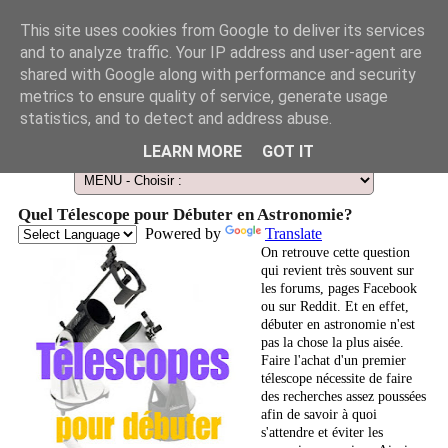
This site uses cookies from Google to deliver its services
and to analyze traffic. Your IP address and user-agent are
shared with Google along with performance and security
metrics to ensure quality of service, generate usage
statistics, and to detect and address abuse.
Le Guide des Smart Télescopes et de l'Astronomie amateur
LEARN MORE
GOT IT
Quel Télescope pour Débuter en Astronomie?
Powered by
Translate
On retrouve cette question
qui revient très souvent sur
les forums, pages Facebook
ou sur Reddit. Et en effet,
débuter en astronomie n'est
pas la chose la plus aisée.
Faire l'achat d'un premier
télescope nécessite de faire
des recherches assez poussées
afin de savoir à quoi
s'attendre et éviter les