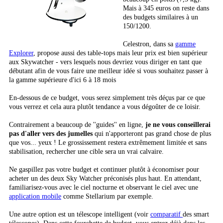
Mais à 345 euros on reste dans
des budgets similaires à un
150/1200.
Celestron, dans sa
gamme
Explorer
, propose aussi des table-tops mais leur prix est bien supérieur
aux Skywatcher - vers lesquels nous devriez vous diriger en tant que
débutant afin de vous faire une meilleur idée si vous souhaitez passer à
la gamme supérieure d'ici 6 à 18 mois
En-dessous de ce budget, vous serez simplement très déçus par ce que
vous verrez et cela aura plutôt tendance a vous dégoûter de ce loisir.
Contrairement a beaucoup de ''guides'' en ligne,
je ne vous conseillerai
pas d'aller vers des jumelles
qui n'apporteront pas grand chose de plus
que vos... yeux ! Le grossissement restera extrêmement limitée et sans
stabilisation, rechercher une cible sera un vrai calvaire.
Ne gaspillez pas votre budget et continuer plutôt à économiser pour
acheter un des deux Sky Watcher préconisés plus haut. En attendant,
familiarisez-vous avec le ciel nocturne et observant le ciel avec une
application mobile
comme Stellarium par exemple.
Une autre option est un télescope intelligent (voir
comparatif
des smart