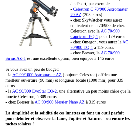
de départ, par exemple:
-
Celestron C 70/900 Astromaster
70 AZ
(205 euros)
- chez SkyWatcher vous aurez
equivalent de la 70/900 de chez
Celestron avec la
AC 70/900
Capricorn EQ-1
pour 179 euros
- chez Omegon, vous aurez la
AC
70/900 EQ-1
à 159 euros
- chez Bresser, la
AC 70/900
Sirius AZ-1
est une excellente option, bien équipée à 146 euros
Si vous avez un peu de budget:
- la
AC 90/1000 Astromaster AZ
(toujours Celestron) offrira une
meilleur ouverture (90 mm) et longueur focale (1000 mm) pour 339
euros.
- la
AC 90/900 EvoStar EQ-2
, une alternative un peu moins chère que la
lunette Celestron, à 309 euros
- chez Bresser la
AC 90/900 Messier Nano AZ
à 319 euros
La simplicité et la solidité de ces lunettes en font un outil parfait
pour débuter et observer la Lune, Jupiter et Saturne - ou encore les
taches solaires !