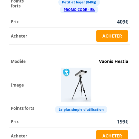
Petit et léger (840g)
PROMO CODE -15$
409€
ACHETER
Vaonis Hestia
Le plus simple d'utilisation
199€
ACHETER