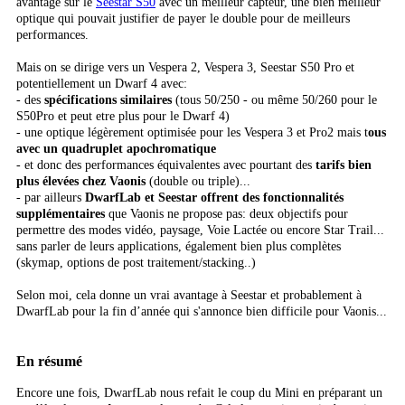
avantage sur le
Seestar S50
avec un meilleur capteur, une bien meilleur
optique qui pouvait justifier de payer le double pour de meilleurs
performances.
Mais on se dirige vers un Vespera 2, Vespera 3, Seestar S50 Pro et
potentiellement un Dwarf 4 avec:
- des
spécifications similaires
(tous 50/250 - ou même 50/260 pour le
S50Pro et peut etre plus pour le Dwarf 4)
- une optique légèrement optimisée pour les Vespera 3 et Pro2 mais t
ous
avec un quadruplet apochromatique
- et donc des performances équivalentes avec pourtant des
tarifs bien
plus élevées chez Vaonis
(double ou triple)...
- par ailleurs
DwarfLab et Seestar offrent des fonctionnalités
supplémentaires
que Vaonis ne propose pas: deux objectifs pour
permettre des modes vidéo, paysage, Voie Lactée ou encore Star Trail...
sans parler de leurs applications, également bien plus complètes
(skymap, options de post traitement/stacking..)
Selon moi, cela donne un vrai avantage à Seestar et probablement à
DwarfLab pour la fin d’année qui s'annonce bien difficile pour Vaonis...
En résumé
Encore une fois, DwarfLab nous refait le coup du Mini en préparant un