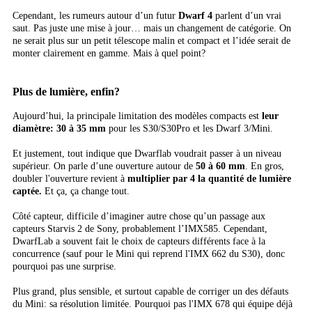
Cependant, les rumeurs autour d’un futur
Dwarf 4
parlent d’un vrai
saut. Pas juste une mise à jour… mais un changement de catégorie. On
ne serait plus sur un petit télescope malin et compact et l’idée serait de
monter clairement en gamme. Mais à quel point?
Plus de lumière, enfin?
Aujourd’hui, la principale limitation des modèles compacts est
leur
diamètre: 30 à 35 mm
pour les S30/S30Pro et les Dwarf 3/Mini.
Et justement, tout indique que Dwarflab voudrait passer à un niveau
supérieur. On parle d’une ouverture autour de
50 à 60 mm
. En gros,
doubler l'ouverture revient à
multiplier par 4 la quantité de lumière
captée.
Et ça, ça change tout.
Côté capteur, difficile d’imaginer autre chose qu’un passage aux
capteurs Starvis 2 de Sony, probablement l’IMX585. Cependant,
DwarfLab a souvent fait le choix de capteurs différents face à la
concurrence (sauf pour le Mini qui reprend l'IMX 662 du S30), donc
pourquoi pas une surprise.
Plus grand, plus sensible, et surtout capable de corriger un des défauts
du Mini: sa résolution limitée. Pourquoi pas l'IMX 678 qui équipe déjà