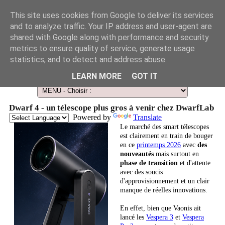
This site uses cookies from Google to deliver its services
and to analyze traffic. Your IP address and user-agent are
shared with Google along with performance and security
metrics to ensure quality of service, generate usage
statistics, and to detect and address abuse.
Le Guide des Smart Télescopes et de l'Astronomie amateur
LEARN MORE
GOT IT
Dwarf 4 - un télescope plus gros à venir chez DwarfLab
Powered by
Translate
Le marché des smart télescopes
est clairement en train de bouger
en ce
printemps 2026
avec
des
nouveautés
mais surtout en
phase de transition
et d'attente
avec des soucis
d'approvisionnement et un clair
manque de réelles innovations.
En effet, bien que Vaonis ait
lancé les
Vespera 3
et
Vespera