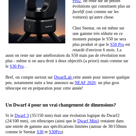
Pro2
, on reste sur de petites
évolutions qui constituent plus un
facelift
(oui comme sur les
voitures) qu'autre chose.
Chez Seestar, on est même sur
une gamme très réduite en ce
moment puisque le S50 ne sera
plus produit et que le
S50 Pro
est
retardé d'environ 6 mois. La
aussi on reste sur une amélioration du S50 mais pas de révolution non
plus - même si on aura droit à deux objectifs (a priori) mais comme sur
le
S30 Pro
...
Bref, on compte surtout sur
DwarfLab
cette année pour innover quelque
peu, notamment suite a leur annonce au
NEAF 2026
: un plus gros
télescope est en préparation pour cette année!
Un Dwarf 4 pour un vrai changement de dimensions?
Si le
Dwarf 3
(35/150 mm) était une évolution logique du Dwarf2
(24/100 mm), ces télescopes (ainsi que le
Dwarf Mini
) restaient dans
une entrée de gamme aux spécifications limitées (autour de 30/150mm
comme le Seestar
S30
et
S30Pro
).