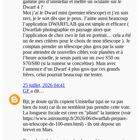
gamme pro d’unistellar et mettre un oculaire sur le
Dwarf 4 ?
Moi j’ai le Dwarf mini (premier télescope) et j’en suis
ravi, je le sort dès que je peux. J’aime aussi beaucoup
l’application DWARFLAB qui est simple et efficace (
Dwarflab photographie en paysage alors que
l’application de chez zwo le fait en portrait… cela a été
un de mes critères pour le choix de mon télescope ). Je
comptais prendre un télescope plus gros par la suite
pour atteindre de nouvelles cibles voir planètes et à
l’heure actuelle, je serais parti sur un zwo S50 ou
S70/S80 (si la rumeur se concrétise). Mais avec
l’annonce d’un Dwarf 4 plus gros que ces grands
frères, celui pourrait beaucoup me tenter.
25 juillet, 2026 04:41
GF
a dit…
Bjr, je doute qu'ils copient Unistellar (qui ne va pas
bien du tout) car ils ne semblent pas prendre cette voie.
La longueur focale est creer en ''pliant'' la lumiere (voir
https://www.astronotrip.fr/2026/06/dwarflab-prepare-
un-telescope-de-100-mm.html) - ils ont depose un
brevet en Mars.