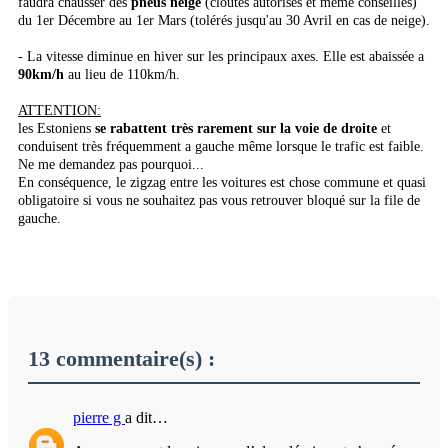
faudra chausser des
pneus neige
(cloutés autorises et même conseillés)
du 1er Décembre au 1er Mars (tolérés jusqu'au 30 Avril en cas de neige).
- La vitesse diminue en hiver sur les principaux axes. Elle est abaissée a
90km/h
au lieu de 110km/h.
ATTENTION:
les Estoniens
se rabattent très rarement sur la voie de droite
et
conduisent très fréquemment a gauche même lorsque le trafic est faible.
Ne me demandez pas pourquoi...
En conséquence, le zigzag entre les voitures est chose commune et quasi
obligatoire si vous ne souhaitez pas vous retrouver bloqué sur la file de
gauche.
13 commentaire(s) :
pierre g
a dit…