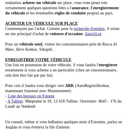
souhaitiez
acheter un véhicule
sur place, vous vous posez très
certainement quelques questions liées a l'
assurance
,
l'enregistrement
du véhicule
et les éventuelles
règles de conduite
propres au pays.
ACHETER UN VÉHICULE SUR PLACE
Commençons par l'achat. Comme pour la
recherche d'emploi
, il existe
un site principal d'achat de
voitures d'occasion
:
Auto24.ee
Pour un
véhicule neuf,
visitez les concessionnaires prés de Rocca Al
Mare, Järve Keskus, Sikupili...
ENREGISTRER VOTRE VÉHICULE
Une fois en possession de votre véhicule, il vous faudra l'
enregistrer
notamment si vous achetez a un particulier (chez un concessionnaire,
cela doit être fait par par lui).
Pour cela il faudra vous diriger vers
ARK
(AutoRegistriKeskus,
maintenant fusionné avec
Maanteeamet
):
-
Liste des bureaux en Estonie
-
A Tallinn
: Mäepealse tn 19, 12 618 Tallinn. Ouverture: 8h45 - 17h du
Lundi au Vendredi
Un conseil, même si vous balbutiez quelques mots d'Estonien, parlez en
Anglais et vous éviterez la file d'attente.