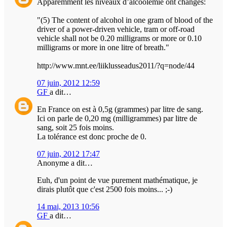
Apparemment les niveaux d’alcoolémie ont changés:
"(5) The content of alcohol in one gram of blood of the
driver of a power-driven vehicle, tram or off-road
vehicle shall not be 0.20 milligrams or more or 0.10
milligrams or more in one litre of breath."
http://www.mnt.ee/liiklusseadus2011/?q=node/44
07 juin, 2012 12:59
GF
a dit…
En France on est à 0,5g (grammes) par litre de sang.
Ici on parle de 0,20 mg (milligrammes) par litre de
sang, soit 25 fois moins.
La tolérance est donc proche de 0.
07 juin, 2012 17:47
Anonyme a dit…
Euh, d'un point de vue purement mathématique, je
dirais plutôt que c'est 2500 fois moins... ;-)
14 mai, 2013 10:56
GF
a dit…