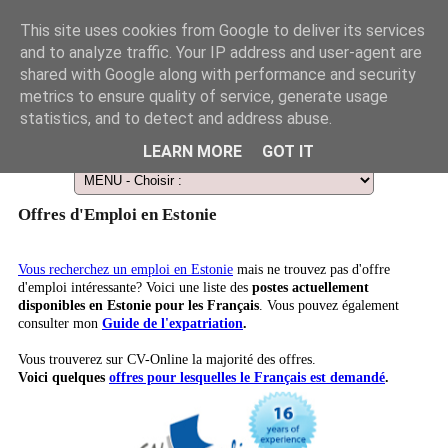
This site uses cookies from Google to deliver its services
and to analyze traffic. Your IP address and user-agent are
shared with Google along with performance and security
metrics to ensure quality of service, generate usage
statistics, and to detect and address abuse.
Le Guide des Smart Télescopes et de l'Astronomie amateur
LEARN MORE
GOT IT
Offres d'Emploi en Estonie
Vous recherchez un emploi en Estonie
mais ne trouvez pas d'offre
d'emploi intéressante? Voici une liste des
postes actuellement
disponibles en Estonie pour les Français
. Vous pouvez également
consulter mon
Guide de l'expatriation
.
Vous trouverez sur CV-Online la majorité des offres.
Voici quelques
offres pour lesquelles le Français est demandé
.