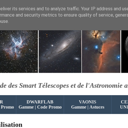
liver its services and to analyze traffic. Your IP address and us
rmance and security metrics to ensure quality of service, gene
buse.
de des Smart Télescopes et de l'Astronomie 
R
DWARFLAB
VAONIS
CE
 Promo
Gamme | Code Promo
Gamme | Astuces
UN
lisation