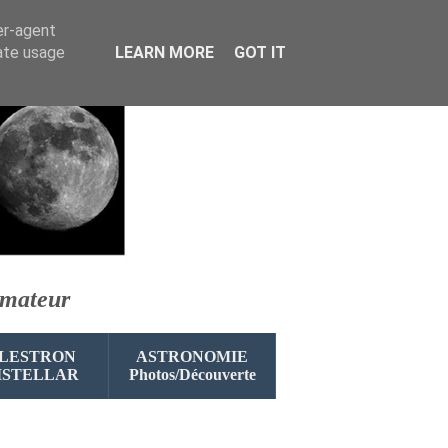
er-agent
rate usage
LEARN MORE
GOT IT
amateur
LESTRON
ASTRONOMIE
ISTELLAR
Photos/Découverte