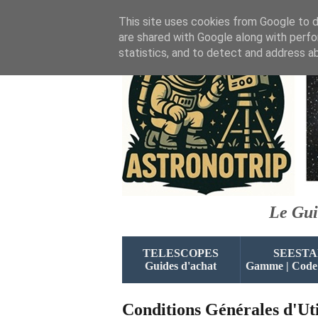
This site uses cookies from Google to de
are shared with Google along with perfo
statistics, and to detect and address a
Le Gui
TELESCOPES
SEESTA
Guides d'achat
Gamme | Code
Conditions Générales d'Uti