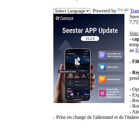
Powered by
Tran
Seest
7.75)
Voici
-
cap
temps
au
S
-
Fil
-
Rég
penda
- Op
- Ex
- Red
- Bo
- Ajo
- Prise en charge de l'allemand et de l'italien