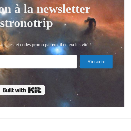
ion
à
la newsletter
stronotrip
les, test et codes promo par email en exclusivité !
S'inscrire
Built with Kit