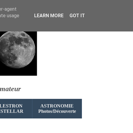
er-agent
rate usage
LEARN MORE
GOT IT
amateur
LESTRON
ASTRONOMIE
ISTELLAR
Photos/Découverte