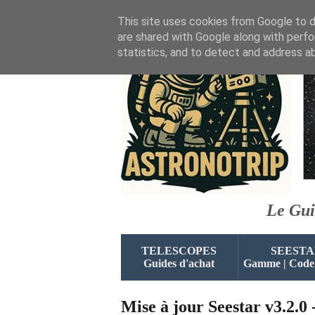
This site uses cookies from Google to de
are shared with Google along with perfo
statistics, and to detect and address a
Le Gui
TELESCOPES
SEESTA
Guides d'achat
Gamme | Code
Mise à jour Seestar v3.2.0 