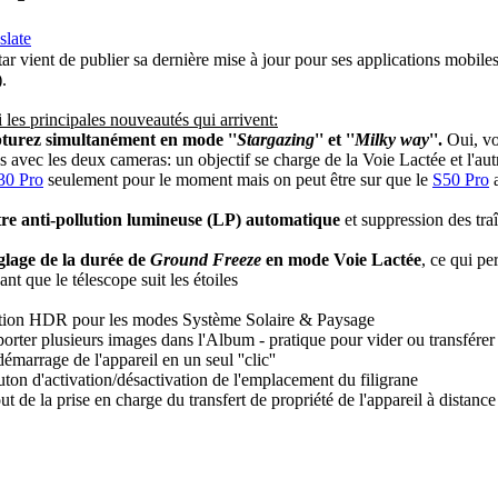
slate
ar vient de publier sa dernière mise à jour pour ses applications mobile
.
 les principales nouveautés qui arrivent:
turez simultanément en mode ''
Stargazing
'' et ''
Milky way
''.
Oui, vo
 avec les deux cameras: un objectif se charge de la Voie Lactée et l'aut
30 Pro
seulement pour le moment mais on peut être sur que le
S50 Pro
a
tre anti-pollution lumineuse (LP) automatique
et suppression des tr
lage de la durée de
Ground Freeze
en mode Voie Lactée
, ce qui pe
nt que le télescope suit les étoiles
tion HDR pour les modes Système Solaire & Paysage
porter plusieurs images dans l'Album - pratique pour vider ou transfére
émarrage de l'appareil en un seul ''clic''
uton d'activation/désactivation de l'emplacement du filigrane
ut de la prise en charge du transfert de propriété de l'appareil à distance