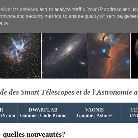
liver its services and to analyze traffic. Your IP address and us
rmance and security metrics to ensure quality of service, gene
buse.
de des Smart Télescopes et de l'Astronomie 
R
DWARFLAB
VAONIS
CE
 Promo
Gamme | Code Promo
Gamme | Astuces
UN
- quelles nouveautés?