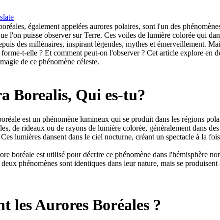
slate
boréales, également appelées aurores polaires, sont l'un des phénomènes n
ue l'on puisse observer sur Terre. Ces voiles de lumière colorée qui dan
epuis des millénaires, inspirant légendes, mythes et émerveillement. Mai
orme-t-elle ? Et comment peut-on l'observer ? Cet article explore en dét
a magie de ce phénomène céleste.
a Borealis, Qui es-tu?
oréale est un phénomène lumineux qui se produit dans les régions polair
les, de rideaux ou de rayons de lumière colorée, généralement dans des t
. Ces lumières dansent dans le ciel nocturne, créant un spectacle à la fo
ore boréale est utilisé pour décrire ce phénomène dans l'hémisphère nor
s deux phénomènes sont identiques dans leur nature, mais se produisent 
 les Aurores Boréales ?