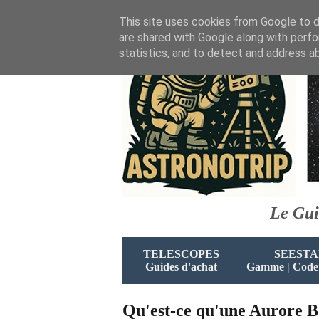
This site uses cookies from Google to de
are shared with Google along with perfo
statistics, and to detect and address a
Le Gui
TELESCOPES
SEESTA
Guides d'achat
Gamme | Code
Qu'est-ce qu'une Aurore B