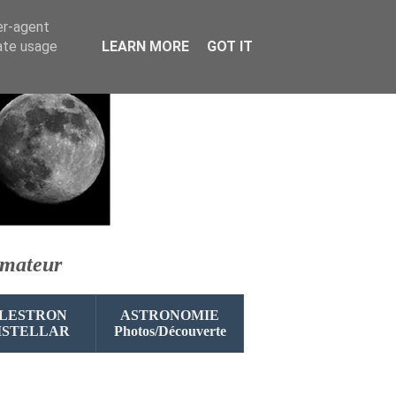
er-agent
rate usage
LEARN MORE
GOT IT
amateur
LESTRON
ASTRONOMIE
ISTELLAR
Photos/Découverte