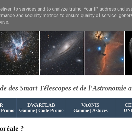
liver its services and to analyze traffic. Your IP address and us
rmance and security metrics to ensure quality of service, gene
buse.
de des Smart Télescopes et de l'Astronomie 
R
DWARFLAB
VAONIS
CE
 Promo
Gamme | Code Promo
Gamme | Astuces
UN
oréale ?