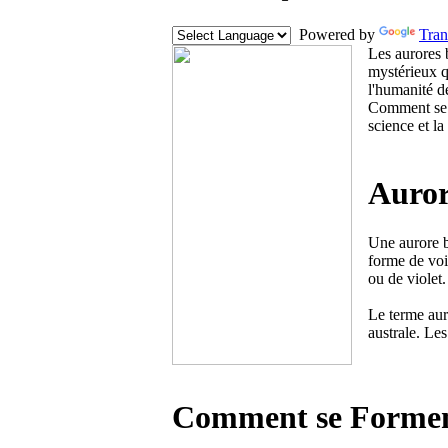
Powered by
Tran
Les aurores 
mystérieux q
l'humanité d
Comment se f
science et l
Auror
Une aurore b
forme de voi
ou de violet
Le terme aur
australe. Le
Comment se Forment