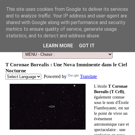
This site uses cookies from Google to deliver its services
and to analyze traffic. Your IP address and user-agent are
shared with Google along with performance and security
metrics to ensure quality of service, generate usage
statistics, and to detect and address abuse.
Le Guide des Smart Télescopes et de l'Astronomie amateur
LEARN MORE
GOT IT
T Coronae Borealis : Une Nova Imminente dans le Ciel
Nocturne
Powered by
Translate
L'étoile
T Coronae
Borealis (T CrB)
,
également connue
sous le nom d'Étoile
Flamboyante, est sur
le point de vivre un
événement
astronomique rare et
spectaculaire : une