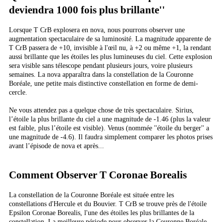
deviendra 1000 fois plus brillante''
Lorsque T CrB explosera en nova, nous pourrons observer une
augmentation spectaculaire de sa luminosité. La magnitude apparente de
T CrB passera de +10, invisible à l'œil nu, à +2 ou même +1, la rendant
aussi brillante que les étoiles les plus lumineuses du ciel. Cette explosion
sera visible sans télescope pendant plusieurs jours, voire plusieurs
semaines. La nova apparaîtra dans la constellation de la Couronne
Boréale, une petite mais distinctive constellation en forme de demi-
cercle.
Ne vous attendez pas a quelque chose de très spectaculaire. Sirius,
l’étoile la plus brillante du ciel a une magnitude de -1.46 (plus la valeur
est faible, plus l’étoile est visible). Venus (nommée ''étoile du berger'' a
une magnitude de -4.6). Il faudra simplement comparer les photos prises
avant l’épisode de nova et après...
Comment Observer T Coronae Borealis
La constellation de la Couronne Boréale est située entre les
constellations d'Hercule et du Bouvier. T CrB se trouve près de l'étoile
Epsilon Coronae Borealis, l'une des étoiles les plus brillantes de la
constellation. La meilleure période pour observer la Couronne Boréale