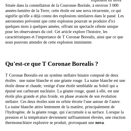
explosion en nova.
Située dans la constellation de la Couronne Boréale, à environ 3 000
années-lumière de la Terre, cette étoile est une nova récurrente, ce qui
signifie qu'elle a déjà connu des explosions similaires dans le passé. Les
astronomes prévoient que cette explosion pourrait se produire d'ici
quelques mois à quelques années, offrant un spectacle céleste unique
pour les observateurs du ciel. Cet article explore l'histoire, les
caractéristiques et l'importance de T Coronae Borealis, ainsi que ce que
nous pouvons attendre de cette explosion imminente.
Qu'est-ce que T Coronae Borealis ?
T Coronae Borealis est un système stellaire binaire composé de deux
étoiles : une naine blanche et une géante rouge. La naine blanche est une
étoile dense et chaude, vestige d'une étoile semblable au Soleil qui a
épuisé son carburant nucléaire. La géante rouge, quant à elle, est une
étoile plus grande et plus froide, en phase avancée de son évolution
stellaire. Ces deux étoiles sont en orbite étroite l'une autour de l'autre.
La naine blanche attire lentement de la matière, principalement de
l'hydrogène, de la géante rouge, qui s'accumule à sa surface. Lorsque la
pression et la température deviennent suffisamment élevées, une réaction
thermonucléaire explosive se produit, provoquant une
nova
.