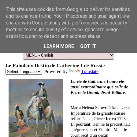
This site uses cookies from Google to deliver its services
and to analyze traffic. Your IP address and user-agent are
shared with Google along with performance and security
metrics to ensure quality of service, generate usage
statistics, and to detect and address abuse.
Le Guide des Smart Télescopes et de l'Astronomie amateur
LEARN MORE
GOT IT
Le Fabuleux Destin de Catherine I de Russie
Powered by
Translate
La vie de Catherine I aura ete
aussi extraordinaire que celle de
Pierre le Grand, disait Voltaire.
Marta Helena Skowrońska devient
Impératrice de la grande Russie
reformée par Pierre Ier en 1725.
Et pourtant, rien ne la prédestinait
a régner sur cet Empire. Voici le
court récit d'un destin