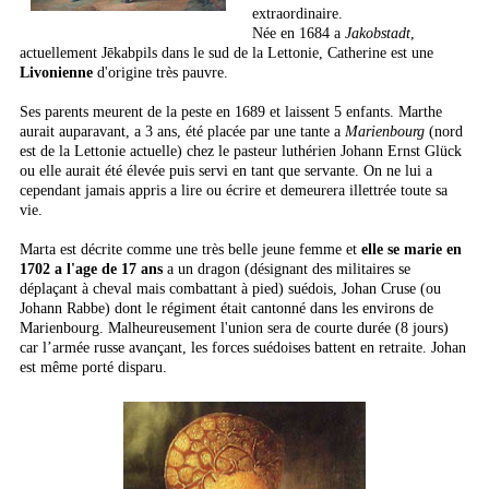
extraordinaire.
Née en 1684 a
Jakobstadt
,
actuellement Jēkabpils dans le sud de la Lettonie, Catherine est une
Livonienne
d'origine très pauvre.
Ses parents meurent de la peste en 1689 et laissent 5 enfants. Marthe
aurait auparavant, a 3 ans, été placée par une tante a
Marienbourg
(nord
est de la Lettonie actuelle) chez le pasteur luthérien Johann Ernst Glück
ou elle aurait été élevée puis servi en tant que servante. On ne lui a
cependant jamais appris a lire ou écrire et demeurera illettrée toute sa
vie.
Marta est décrite comme une très belle jeune femme et
elle se marie en
1702 a l'age de 17 ans
a un dragon (désignant des militaires se
déplaçant à cheval mais combattant à pied) suédois, Johan Cruse (ou
Johann Rabbe) dont le régiment était cantonné dans les environs de
Marienbourg. Malheureusement l'union sera de courte durée (8 jours)
car l’armée russe avançant, les forces suédoises battent en retraite. Johan
est même porté disparu.