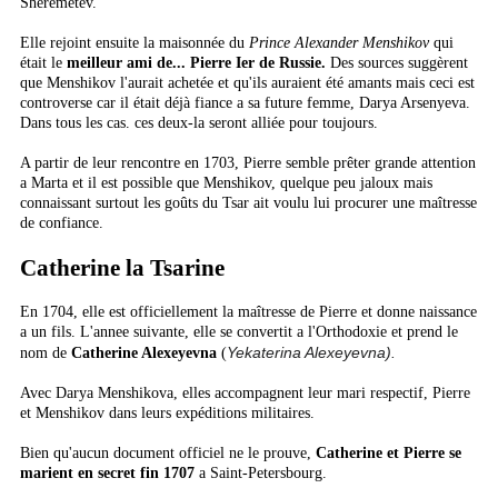
Sheremetev.
Elle rejoint ensuite la maisonnée du
Prince Alexander Menshikov
qui
était le
meilleur ami de... Pierre Ier de Russie.
Des sources suggèrent
que Menshikov l'aurait achetée et qu'ils auraient été amants mais ceci est
controverse car il était déjà fiance a sa future femme, Darya Arsenyeva.
Dans tous les cas. ces deux-la seront alliée pour toujours.
A partir de leur rencontre en 1703, Pierre semble prêter grande attention
a Marta et il est possible que Menshikov, quelque peu jaloux mais
connaissant surtout les goûts du Tsar ait voulu lui procurer une maîtresse
de confiance.
Catherine la Tsarine
En 1704, elle est officiellement la maîtresse de Pierre et donne naissance
a un fils. L'annee suivante, elle se convertit a l'Orthodoxie et prend le
Yekaterina Alexeyevna).
nom de
Catherine Alexeyevna
(
Avec Darya Menshikova, elles accompagnent leur mari respectif, Pierre
et Menshikov dans leurs expéditions militaires.
Bien qu'aucun document officiel ne le prouve,
Catherine et Pierre se
marient en secret fin 1707
a Saint-Petersbourg.