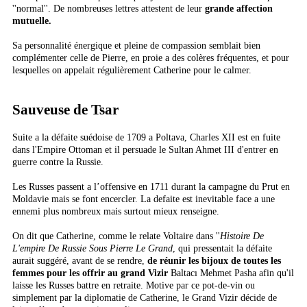
''normal''. De nombreuses lettres attestent de leur
grande affection
mutuelle.
Sa personnalité énergique et pleine de compassion semblait bien
complémenter celle de Pierre, en proie a des colères fréquentes, et pour
lesquelles on appelait régulièrement Catherine pour le calmer.
Sauveuse de Tsar
Suite a la défaite suédoise de 1709 a Poltava, Charles XII est en fuite
dans l'Empire Ottoman et il persuade le Sultan Ahmet III d'entrer en
guerre contre la Russie.
Les Russes passent a l’offensive en 1711 durant la campagne du Prut en
Moldavie mais se font encercler. La defaite est inevitable face a une
ennemi plus nombreux mais surtout mieux renseigne.
On dit que Catherine, comme le relate Voltaire dans ''
Histoire De
L'empire De Russie Sous Pierre Le Grand
, qui pressentait la défaite
aurait suggéré, avant de se rendre,
de réunir les bijoux de toutes les
femmes pour les offrir au grand Vizir
Baltacı Mehmet Pasha afin qu'il
laisse les Russes battre en retraite. Motive par ce pot-de-vin ou
simplement par la diplomatie de Catherine, le Grand Vizir décide de