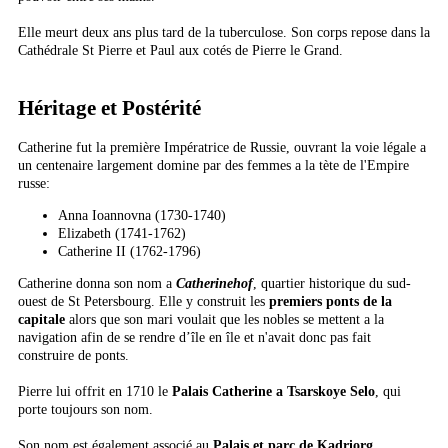
Elle meurt deux ans plus tard de la tuberculose. Son corps repose dans la
Cathédrale St Pierre et Paul aux cotés de Pierre le Grand.
Héritage et Postérité
Catherine fut la première Impératrice de Russie, ouvrant la voie légale a
un centenaire largement domine par des femmes a la tète de l'Empire
russe:
Anna Ioannovna (1730-1740)
Elizabeth (1741-1762)
Catherine II (1762-1796)
Catherine donna son nom a
Catherinehof
, quartier historique du sud-
ouest de St Petersbourg. Elle y construit les
premiers ponts de la
capitale
alors que son mari voulait que les nobles se mettent a la
navigation afin de se rendre d’île en île et n'avait donc pas fait
construire de ponts.
Pierre lui offrit en 1710 le
Palais Catherine a Tsarskoye Selo
, qui
porte toujours son nom.
Son nom est également associé au
Palais et parc de Kadriorg