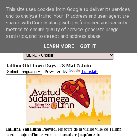
This site uses cookies from Google to deliver its services
and to analyze traffic. Your IP address and user-agent are
shared with Google along with performance and security
metrics to ensure quality of service, generate usage
statistics, and to detect and address abuse.
Le Guide des Smart Télescopes et de l'Astronomie amateur
LEARN MORE
GOT IT
Tallinn Old Town Days: 28 Mai-5 Juin
Powered by
Translate
Tallinna Vanalinna Päevad
, les jours de la vieille ville de Tallinn,
ouvrent aujourd'hui et vont se poursuivre jusqu'au 5 Juin.