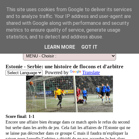
This site uses cookies from Google to deliver its services
and to analyze traffic. Your IP address and user-agent are
shared with Google along with performance and security
metrics to ensure quality of service, generate usage
statistics, and to detect and address abuse.
Le Guide des Smart Télescopes et de l'Astronomie amateur
LEARN MORE
GOT IT
Estonie - Serbie: une histoire de flocons et d'arbitre
Powered by
Translate
Score final: 1-1
Encore une affaire bien étrange dans ce match après le refus du second
but serbe dans les arrêts de jeu. Cela fait les affaires de l'Estonie qui ne
se laisse pas décrocher dans ce groupe C mais il faudra m'expliquer la
raison pour laquelle l'arbitre a décidé de ne pas accorder le but alors