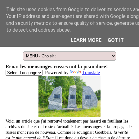
This site uses cookies from Google to deliver its services and
Your IP address and user-agent are shared with Google alon
and security metrics to ensure quality of service, generate u
to detect and address abuse.
LEARN MORE
GOT IT
Le Guide des Smart Télescopes et de l'Astronomie amateur
Erna: les mensonges russes ont la peau dure!
Powered by
Translate
Voici un article que j'ai retrouvé totalement par hasard en fouillant les
archives du site et qui reste d’actualité. Les mensonges et la propagande
russes n'ont rien de nouveau. Comme le soulignait Goebbels,
la vérité
est le pire ennemi de l’Etat
; il est donc du devoir de chacun de détruire