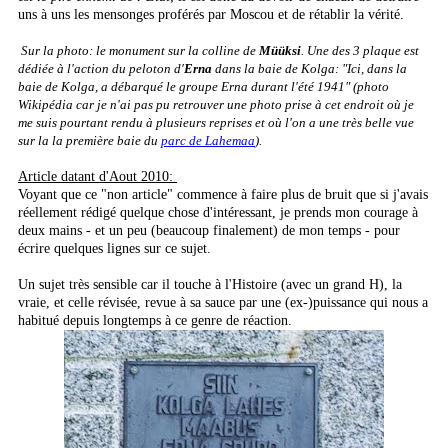
uns à uns les mensonges proférés par Moscou et de rétablir la vérité.
Sur la photo: le monument sur la colline de
Müüksi
. Une des 3 plaque est
dédiée à l'action du peloton d'
Erna
dans la baie de Kolga: "Ici, dans la
baie de Kolga, a débarqué le groupe Erna durant l'été 1941" (photo
Wikipédia car je n'ai pas pu retrouver une photo prise à cet endroit où je
me suis pourtant rendu à plusieurs reprises et où l'on a une très belle vue
sur la la première baie du
parc de Lahemaa
).
Article datant d'Aout 2010:
Voyant que ce "non article" commence à faire plus de bruit que si j'avais
réellement rédigé quelque chose d'intéressant, je prends mon courage à
deux mains - et un peu (beaucoup finalement) de mon temps - pour
écrire quelques lignes sur ce sujet.
Un sujet très sensible car il touche à l'Histoire (avec un grand H), la
vraie, et celle révisée, revue à sa sauce par une (ex-)puissance qui nous a
habitué depuis longtemps à ce genre de réaction.