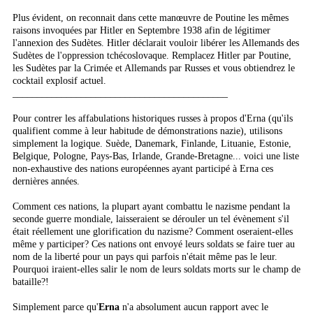
Plus évident, on reconnait dans cette manœuvre de Poutine les mêmes
raisons invoquées par Hitler en Septembre 1938 afin de légitimer
l'annexion des Sudètes. Hitler déclarait vouloir libérer les Allemands des
Sudètes de l'oppression tchécoslovaque. Remplacez Hitler par Poutine,
les Sudètes par la Crimée et Allemands par Russes et vous obtiendrez le
cocktail explosif actuel.
____________________________________________
Pour contrer les affabulations historiques russes à propos d'Erna (qu'ils
qualifient comme à leur habitude de démonstrations nazie), utilisons
simplement la logique. Suède, Danemark, Finlande, Lituanie, Estonie,
Belgique, Pologne, Pays-Bas, Irlande, Grande-Bretagne... voici une liste
non-exhaustive des nations européennes ayant participé à Erna ces
dernières années.
Comment ces nations, la plupart ayant combattu le nazisme pendant la
seconde guerre mondiale, laisseraient se dérouler un tel évènement s'il
était réellement une glorification du nazisme? Comment oseraient-elles
même y participer? Ces nations ont envoyé leurs soldats se faire tuer au
nom de la liberté pour un pays qui parfois n'était même pas le leur.
Pourquoi iraient-elles salir le nom de leurs soldats morts sur le champ de
bataille?!
Simplement parce qu'
Erna
n'a absolument aucun rapport avec le