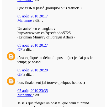
Que s'est- il passé ,pourquoi plus d'article ?
05 août, 2010 20:17
Marianne
a dit…
Un autre lien en anglais :
http://www.vm.ee/?q=et/node/5725
(Estonian Ministry of Foreign Affairs)
05 août, 2010 20:27
GF
a dit…
c'est expliqué au début du post... :) et je n'ai pas le
temps; je bosse!
05 août, 2010 20:28
GF
a dit…
bon, finalement j'ai trouvé quelques heures :)
05 août, 2010 23:35
Marianne
a dit…
Je sais que rédiger un post tel que celui ci prend