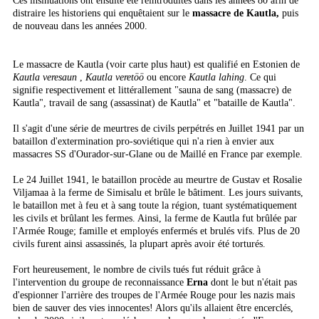
Ces insinuations ont ensuite été réintroduites dans les années 80 afin de
distraire les historiens qui enquêtaient sur le
massacre de Kautla,
puis
de nouveau dans les années 2000.
Le massacre de Kautla (voir carte plus haut) est qualifié en Estonien de
Kautla veresaun
,
Kautla veretöö
ou encore
Kautla lahing
. Ce qui
signifie respectivement et littérallement "sauna de sang (massacre) de
Kautla", travail de sang (assassinat) de Kautla" et "bataille de Kautla".
Il s'agit d'une série de meurtres de civils perpétrés en Juillet 1941 par un
bataillon d'extermination pro-soviétique qui n'a rien à envier aux
massacres SS d'Ourador-sur-Glane ou de Maillé en France par exemple.
Le 24 Juillet 1941, le bataillon procède au meurtre de Gustav et Rosalie
Viljamaa à la ferme de Simisalu et brûle le bâtiment. Les jours suivants,
le bataillon met à feu et à sang toute la région, tuant systématiquement
les civils et brûlant les fermes. Ainsi, la ferme de Kautla fut brûlée par
l'Armée Rouge; famille et employés enfermés et brulés vifs. Plus de 20
civils furent ainsi assassinés, la plupart après avoir été torturés.
Fort heureusement, le nombre de civils tués fut réduit grâce à
l'intervention du groupe de reconnaissance
Erna
dont le but n'était pas
d'espionner l'arrière des troupes de l'Armée Rouge pour les nazis mais
bien de sauver des vies innocentes! Alors qu'ils allaient être encerclés,