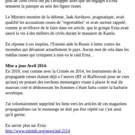
plus de 2000 civils ont pu s'échapper alors que les engagés d'Erna
semaient la panique au sein des lignes russes.
Le Ministre estonien de la défense, Jaak Aaviksoo, pragmatique, avait
qualifié les accusations russes de "regrettables" et avait surtout rappelé,
comme je m'efforce de le faire dans cet article, que le groupe Erna avait
sauvé la vie à des milliers de civils durant le massacre de Kautla.
En réponse à ces inepties, l'Estonie aide la Russie à lutter contre les
incendies qui dévastent actuellement le pays. Aucun mot de cela dans les
médias russes qui critiquent à tout-va le raid Erna...
Mise a jour Avril 2014:
En 2010, tout comme avec la Crimée en 2014, les instruments de la
propagande russes étaient déjà a l’œuvre (RT et RiaNovosti pour ne citer
qu'eux) en postant des torchons mensongers visant à placer le mal du
mauvais coté et déshonorant les hommes s’étant battu contre la barbarie
soviétique.
J'ai volontairement supprimé les liens vers les articles de ces magazines
propagandistes car le mensonge ne doit pas être répété car c'est ainsi
qu'il germe.
En savoir plus sur Erna:
http://www.estemb.org/news/aid-2114