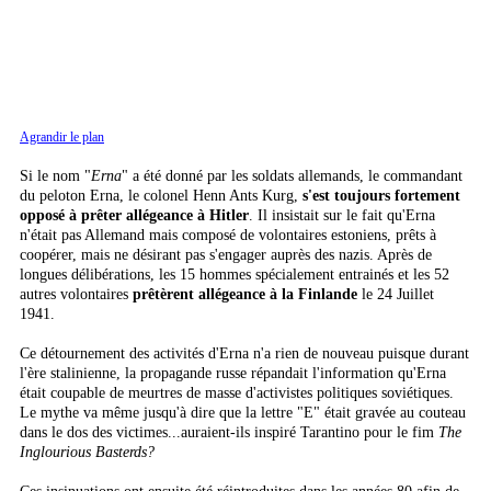
Agrandir le plan
Si le nom "
Erna
" a été donné par les soldats allemands, le commandant
du peloton Erna, le colonel Henn Ants Kurg,
s'est toujours fortement
opposé à prêter allégeance à Hitler
. Il insistait sur le fait qu'Erna
n'était pas Allemand mais composé de volontaires estoniens, prêts à
coopérer, mais ne désirant pas s'engager auprès des nazis. Après de
longues délibérations, les 15 hommes spécialement entrainés et les 52
autres volontaires
prêtèrent allégeance à la Finlande
le 24 Juillet
1941.
Ce détournement des activités d'Erna n'a rien de nouveau puisque durant
l'ère stalinienne, la propagande russe répandait l'information qu'Erna
était coupable de meurtres de masse d'activistes politiques soviétiques.
Le mythe va même jusqu'à dire que la lettre "E" était gravée au couteau
dans le dos des victimes...auraient-ils inspiré Tarantino pour le fim
The
Inglourious Basterds?