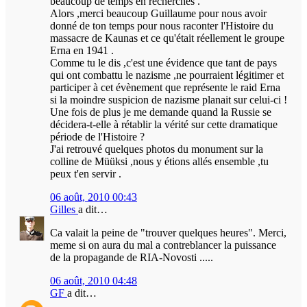
beaucoup de temps en recherches .
Alors ,merci beaucoup Guillaume pour nous avoir
donné de ton temps pour nous raconter l'Histoire du
massacre de Kaunas et ce qu'était réellement le groupe
Erna en 1941 .
Comme tu le dis ,c'est une évidence que tant de pays
qui ont combattu le nazisme ,ne pourraient légitimer et
participer à cet évènement que représente le raid Erna
si la moindre suspicion de nazisme planait sur celui-ci !
Une fois de plus je me demande quand la Russie se
décidera-t-elle à rétablir la vérité sur cette dramatique
période de l'Histoire ?
J'ai retrouvé quelques photos du monument sur la
colline de Müüksi ,nous y étions allés ensemble ,tu
peux t'en servir .
06 août, 2010 00:43
Gilles
a dit…
Ca valait la peine de "trouver quelques heures". Merci,
meme si on aura du mal a contreblancer la puissance
de la propagande de RIA-Novosti .....
06 août, 2010 04:48
GF
a dit…