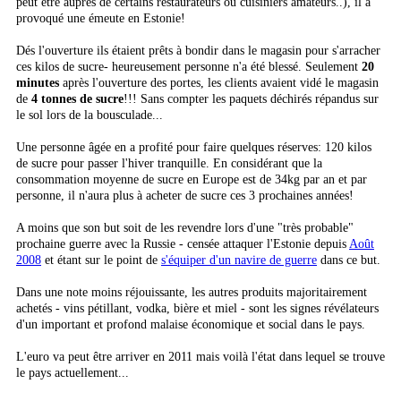
peut être auprès de certains restaurateurs ou cuisiniers amateurs..), il a
provoqué une émeute en Estonie!
Dés l'ouverture ils étaient prêts à bondir dans le magasin pour s'arracher
ces kilos de sucre- heureusement personne n'a été blessé. Seulement
20
minutes
après l'ouverture des portes, les clients avaient vidé le magasin
de
4 tonnes de sucre
!!! Sans compter les paquets déchirés répandus sur
le sol lors de la bousculade...
Une personne âgée en a profité pour faire quelques réserves: 120 kilos
de sucre pour passer l'hiver tranquille. En considérant que la
consommation moyenne de sucre en Europe est de 34kg par an et par
personne, il n'aura plus à acheter de sucre ces 3 prochaines années!
A moins que son but soit de les revendre lors d'une "très probable"
prochaine guerre avec la Russie - censée attaquer l'Estonie depuis
Août
2008
et étant sur le point de
s'équiper d'un navire de guerre
dans ce but.
Dans une note moins réjouissante, les autres produits majoritairement
achetés - vins pétillant, vodka, bière et miel - sont les signes révélateurs
d'un important et profond malaise économique et social dans le pays.
L'euro va peut être arriver en 2011 mais voilà l'état dans lequel se trouve
le pays actuellement...