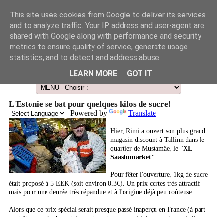
This site uses cookies from Google to deliver its services
and to analyze traffic. Your IP address and user-agent are
shared with Google along with performance and security
metrics to ensure quality of service, generate usage
statistics, and to detect and address abuse.
Le Guide des Smart Télescopes et de l'Astronomie amateur
LEARN MORE
GOT IT
L'Estonie se bat pour quelques kilos de sucre!
Powered by
Translate
Hier, Rimi a ouvert son plus grand
magasin discount à Tallinn dans le
quartier de Mustamäe, le "
XL
Säästumarket"
.
Pour fêter l'ouverture, 1kg de sucre
était proposé à 5 EEK (soit environ 0,3€). Un prix certes très attractif
mais pour une denrée très répandue et à l'origine déjà peu coûteuse.
Alors que ce prix spécial serait presque passé inaperçu en France (à part