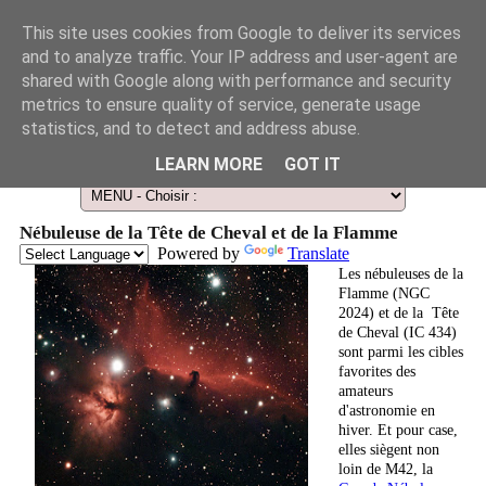
This site uses cookies from Google to deliver its services
and to analyze traffic. Your IP address and user-agent are
shared with Google along with performance and security
metrics to ensure quality of service, generate usage
statistics, and to detect and address abuse.
Le Guide des Smart Télescopes et de l'Astronomie amateur
LEARN MORE
GOT IT
Nébuleuse de la Tête de Cheval et de la Flamme
Powered by
Translate
Les nébuleuses de la
Flamme (NGC
2024) et de la Tête
de Cheval (IC 434)
sont parmi les cibles
favorites des
amateurs
d'astronomie en
hiver. Et pour case,
elles siègent non
loin de M42, la