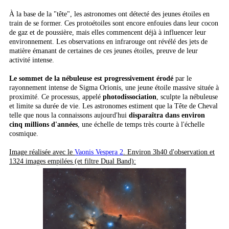
À la base de la "tête", les astronomes ont détecté des jeunes étoiles en
train de se former. Ces protoétoiles sont encore enfouies dans leur cocon
de gaz et de poussière, mais elles commencent déjà à influencer leur
environnement. Les observations en infrarouge ont révélé des jets de
matière émanant de certaines de ces jeunes étoiles, preuve de leur
activité intense.
Le sommet de la nébuleuse est progressivement érodé
par le
rayonnement intense de Sigma Orionis, une jeune étoile massive située à
proximité. Ce processus, appelé
photodissociation
, sculpte la nébuleuse
et limite sa durée de vie. Les astronomes estiment que la Tête de Cheval
telle que nous la connaissons aujourd'hui
disparaîtra dans environ
cinq millions d'années
, une échelle de temps très courte à l'échelle
cosmique.
Image réalisée avec le
Vaonis Vespera 2
. Environ 3h40 d'observation et
1324 images empilées (et filtre Dual Band):