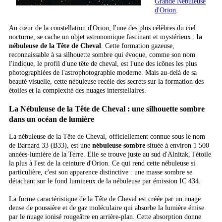
Grande Nébuleuse
d'Orion
.
Au cœur de la constellation d'Orion, l'une des plus célèbres du ciel
nocturne, se cache un objet astronomique fascinant et mystérieux :
la
nébuleuse de la Tête de Cheval
. Cette formation gazeuse,
reconnaissable à sa silhouette sombre qui évoque, comme son nom
l'indique, le profil d'une tête de cheval, est l'une des icônes les plus
photographiées de l'astrophotographie moderne. Mais au-delà de sa
beauté visuelle, cette nébuleuse recèle des secrets sur la formation des
étoiles et la complexité des nuages interstellaires.
La Nébuleuse de la Tête de Cheval : une silhouette sombre
dans un océan de lumière
La nébuleuse de la Tête de Cheval, officiellement connue sous le nom
de Barnard 33 (B33), est une
nébuleuse sombre
située à environ 1 500
années-lumière de la Terre. Elle se trouve juste au sud d'Alnitak, l'étoile
la plus à l'est de la ceinture d'Orion. Ce qui rend cette nébuleuse si
particulière, c'est son apparence distinctive : une masse sombre se
détachant sur le fond lumineux de la nébuleuse par émission IC 434.
La forme caractéristique de la Tête de Cheval est créée par un nuage
dense de poussière et de gaz moléculaire qui absorbe la lumière émise
par le nuage ionisé rougeâtre en arrière-plan. Cette absorption donne