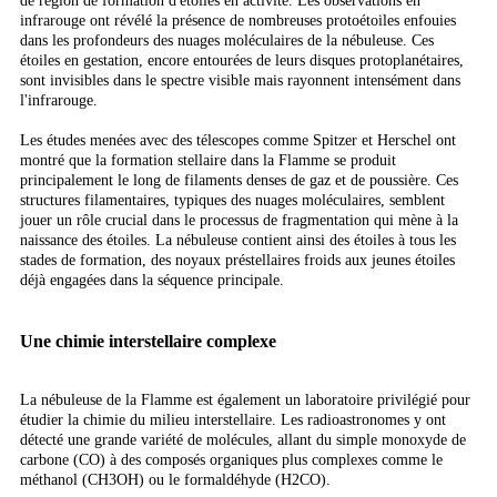
de région de formation d'étoiles en activité. Les observations en
infrarouge ont révélé la présence de nombreuses protoétoiles enfouies
dans les profondeurs des nuages moléculaires de la nébuleuse. Ces
étoiles en gestation, encore entourées de leurs disques protoplanétaires,
sont invisibles dans le spectre visible mais rayonnent intensément dans
l'infrarouge.
Les études menées avec des télescopes comme Spitzer et Herschel ont
montré que la formation stellaire dans la Flamme se produit
principalement le long de filaments denses de gaz et de poussière. Ces
structures filamentaires, typiques des nuages moléculaires, semblent
jouer un rôle crucial dans le processus de fragmentation qui mène à la
naissance des étoiles. La nébuleuse contient ainsi des étoiles à tous les
stades de formation, des noyaux préstellaires froids aux jeunes étoiles
déjà engagées dans la séquence principale.
Une chimie interstellaire complexe
La nébuleuse de la Flamme est également un laboratoire privilégié pour
étudier la chimie du milieu interstellaire. Les radioastronomes y ont
détecté une grande variété de molécules, allant du simple monoxyde de
carbone (CO) à des composés organiques plus complexes comme le
méthanol (CH3OH) ou le formaldéhyde (H2CO).