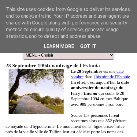
This site uses cookies from Google to deliver its services
and to analyze traffic. Your IP address and user-agent are
shared with Google along with performance and security
metrics to ensure quality of service, generate usage
statistics, and to detect and address abuse.
Le Guide des Smart Télescopes et de l'Astronomie amateur
LEARN MORE
GOT IT
28 Septembre 1994: naufrage de l'Estonia
Le 28 Septembre
est une
date
sombre
dans
l'histoire de l'Estonie
.
En effet, c'est aujourd'hui la
date
anniversaire du naufrage du
ferry l'
Estonia
qui coula le 28
Septembre 1994 en mer Baltique
avec 989 personnes à son bord.
Seules 137 personnes furent
secourues alors que 852 périrent
de noyade ou d'hypothermie. Le monument de la "ligne brisée" situé
près de la vieille ville de Tallinn leur est dédié et porte les noms des