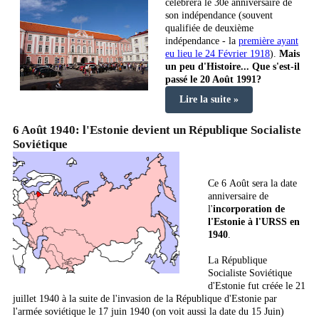
célèbrera le 30e anniversaire de
son indépendance (souvent
qualifiée de deuxième
indépendance - la
première ayant
eu lieu le 24 Février 1918
).
Mais
un peu d'Histoire... Que s'est-il
passé le 20 Août 1991?
Lire la suite »
6 Août 1940: l'Estonie devient un République Socialiste
Soviétique
Ce 6 Août sera la date
anniversaire de
l'
incorporation de
l'Estonie à l'URSS en
1940
.
La République
Socialiste Soviétique
d'Estonie fut créée le 21
juillet 1940 à la suite de l'invasion de la République d'Estonie par
l'armée soviétique le 17 juin 1940 (on voit aussi la date du 15 Juin)