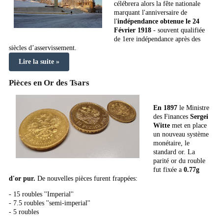
célébrera alors la fête nationale
marquant l'anniversaire de
l'
indépendance obtenue le 24
Février 1918
- souvent qualifiée
de 1ere indépendance après des
siècles d’asservissement.
Lire la suite »
Pièces en Or des Tsars
En 1897
le Ministre
des Finances
Sergei
Witte
met en place
un nouveau système
monétaire, le
standard or. La
parité or du rouble
fut fixée a
0.77g
d'or pur.
De nouvelles pièces furent frappées:
- 15 roubles ''Imperial''
- 7.5 roubles ''semi-imperial''
- 5 roubles