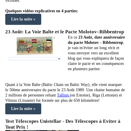
victimes.
Quelques vidéos explicatives en 4 parties:
Lire la suite »
23 Août: La Voie Balte et le Pacte Molotov–Ribbentrop
En ce
23 Août, date anniversaire
du pacte Molotov - Ribbentrop
,
je vais m'éviter un long récit et
vous envoyer vers un excellent
blog qui vous expliquera de façon
claire le pacte et ses conséquences
en plusieurs parties:
Quant à la Voie Balte (Baltic Chain ou Baltic Way), elle vient marquer
le 50ème anniversaire du pacte le 23 Août 1989. Une chaine humaine de
2 millions de personnes reliant
Tallinn
(en Estonie), Riga (Lettonie) et
Vilnius (Lituanie) fut formée sur plus de 650 kilomètres!
Lire la suite »
Test Télescopes Unistellar - Des Télescopes à Eviter à
Tout Prix !